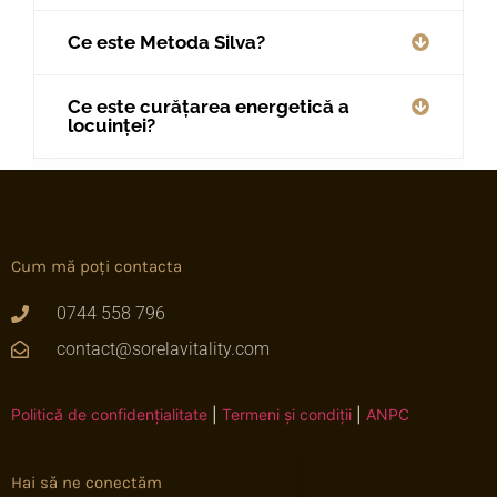
Ce este Metoda Silva?
Ce este curățarea energetică a
locuinței?
Cum mă poți contacta
0744 558 796
contact@sorelavitality.com
Politică de confidențialitate
|
Termeni și condiții
|
ANPC
Hai să ne conectăm