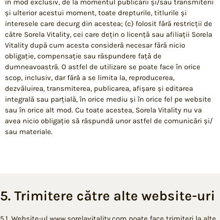
în mod exclusiv, de la momentul publicării și/sau transmiterii
și ulterior acestui moment, toate drepturile, titlurile și
interesele care decurg din acestea; (c) folosit fără restricții de
către Sorela Vitality, cei care dețin o licență sau afiliații Sorela
Vitality după cum acesta consideră necesar fără nicio
obligație, compensație sau răspundere față de
dumneavoastră. O astfel de utilizare se poate face în orice
scop, inclusiv, dar fără a se limita la, reproducerea,
dezvăluirea, transmiterea, publicarea, afișare și editarea
integrală sau parțială, în orice mediu și în orice fel pe website
sau în orice alt mod. Cu toate acestea, Sorela Vitality nu va
avea nicio obligație să răspundă unor astfel de comunicări și/
sau materiale.
5. Trimitere către alte website-uri
5.1. Website-ul www.sorelavitality.com poate face trimiteri la alte