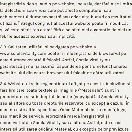
înregistrări video și audio pe website, inclusiv, dar fără a se limita
la defecțiuni sau viruși care pot afecta computerul sau
echipamentul dumneavoastră sau orice alte bunuri ca rezultat al
utilizării. Întregul conținut al acestui website poate fi modificat
și vă este oferit “ca atare” fără a se oferi nici o garanție de nici un
fel, fie aceasta expresă sau implicită.
3.3. Calitatea utilizării și navigarea pe website-ul
www.sorelavitality.com poate fi influențată și de browser-ul pe
care dumneavoastră îl folosiți. Astfel, Sorela Vitality nu
garantează și nu își asumă răspunderea pentru nefuncționarea
website-ului din cauza browser-ului folosit de către utilizatori.
3.4. Website-ul și întreg conținutul afișat pe acesta, incluzând și
fără limitare, toate textele și imaginile (“Materiale”) sunt în
proprietatea și sub dreptul de autor (copyright) al Sorela Vitality
sau al altora cu toate drepturile rezervate, cu excepția cazului în
care nu este altfel specificat. Orice Material de tip marcă, logo,
sau marcă de serviciu reprezintă marcă înregistrată și
neînregistrată a Sorela Vitality sau a altora. Astfel, este strict
interzisă utilizarea oricărui Material, cu excepția celor prevăzute