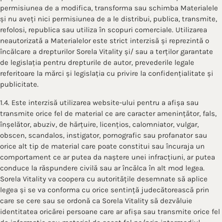
permisiunea de a modifica, transforma sau schimba Materialele
și nu aveți nici permisiunea de a le distribui, publica, transmite,
refolosi, republica sau utiliza în scopuri comerciale. Utilizarea
neautorizată a Materialelor este strict interzisă și reprezintă o
încălcare a drepturilor Sorela Vitality și/ sau a terților garantate
de legislația pentru drepturile de autor, prevederile legale
referitoare la mărci și legislația cu privire la confidențialitate și
publicitate.
1.4. Este interzisă utilizarea website-ului pentru a afișa sau
transmite orice fel de material ce are caracter amenințător, fals,
înșelător, abuziv, de hărțuire, licențios, calomniator, vulgar,
obscen, scandalos, instigator, pornografic sau profanator sau
orice alt tip de material care poate constitui sau încuraja un
comportament ce ar putea da naștere unei infracțiuni, ar putea
conduce la răspundere civilă sau ar încălca în alt mod legea.
Sorela Vitality va coopera cu autoritățile desemnate să aplice
legea și se va conforma cu orice sentință judecătorească prin
care se cere sau se ordonă ca Sorela Vitality să dezvăluie
identitatea oricărei persoane care ar afișa sau transmite orice fel