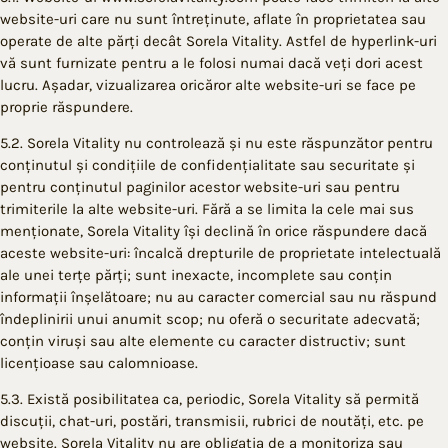
website-uri care nu sunt întreținute, aflate în proprietatea sau
operate de alte părți decât Sorela Vitality. Astfel de hyperlink-uri
vă sunt furnizate pentru a le folosi numai dacă veți dori acest
lucru. Așadar, vizualizarea oricăror alte website-uri se face pe
proprie răspundere.
5.2. Sorela Vitality nu controlează și nu este răspunzător pentru
conținutul și condițiile de confidențialitate sau securitate și
pentru conținutul paginilor acestor website-uri sau pentru
trimiterile la alte website-uri. Fără a se limita la cele mai sus
menționate, Sorela Vitality își declină în orice răspundere dacă
aceste website-uri: încalcă drepturile de proprietate intelectuală
ale unei terțe părți; sunt inexacte, incomplete sau conțin
informații înșelătoare; nu au caracter comercial sau nu răspund
îndeplinirii unui anumit scop; nu oferă o securitate adecvată;
conțin viruși sau alte elemente cu caracter distructiv; sunt
licențioase sau calomnioase.
5.3. Există posibilitatea ca, periodic, Sorela Vitality să permită
discuții, chat-uri, postări, transmisii, rubrici de noutăți, etc. pe
website. Sorela Vitality nu are obligația de a monitoriza sau