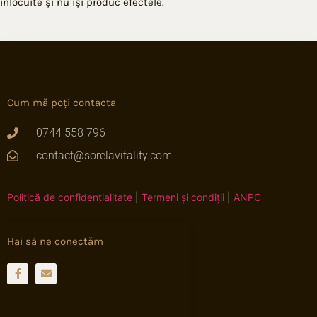
înlocuite și nu își produc efectele.
Cum mă poți contacta
0744 558 796
contact@sorelavitality.com
Politică de confidențialitate
|
Termeni și condiții
|
ANPC
Hai să ne conectăm